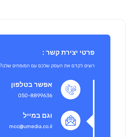
פרטי יצירת קשר :
רוצים לקדם את העסק שלכם עם המומחים שלנו?
אפשר בטלפון
050-8899636
וגם במייל
mcc@umedia.co.il